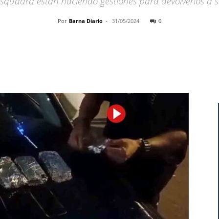
squadra están haciendo gestiones para devolverlos a s
Por
Barna Diario
-
31/05/2024
0
Cuota