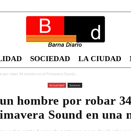
LIDAD
SOCIEDAD
LA CIUDAD
Barna
 por robar 34 móviles en el Primavera Sound...
Actualidad
Sucesos
 un hombre por robar 34
Diario
rimavera Sound en una 