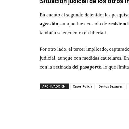
Situación judicial de los otros 
En cuanto al segundo detenido, las pesquis
agresión
, aunque fue acusado de
resistenc
también se encuentra en libertad.
Por otro lado, el tercer implicado, capturad
judicial, aunque con medidas cautelares. En
con la
retirada del pasaporte
, lo que limi
ARCHIVADO EN:
Casos Policía
Delitos Sexuales