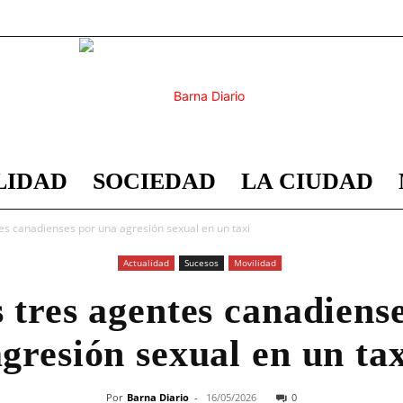
LIDAD
SOCIEDAD
LA CIUDAD
Barna
es canadienses por una agresión sexual en un taxi
Actualidad
Sucesos
Movilidad
 tres agentes canadiens
Diario
agresión sexual en un tax
Por
Barna Diario
-
16/05/2026
0