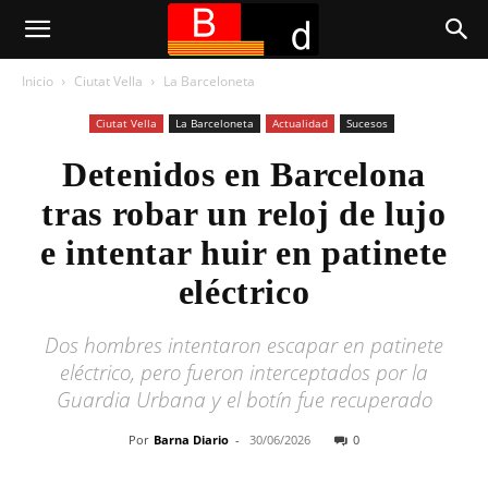
Inicio
Ciutat Vella
La Barceloneta
Ciutat Vella
La Barceloneta
Actualidad
Sucesos
Detenidos en Barcelona
tras robar un reloj de lujo
e intentar huir en patinete
eléctrico
Dos hombres intentaron escapar en patinete
eléctrico, pero fueron interceptados por la
Guardia Urbana y el botín fue recuperado
Por
Barna Diario
-
30/06/2026
0