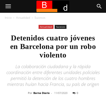
Inicio
Actualidad
Sucesos
Actualidad
Sucesos
Detenidos cuatro jóvenes
en Barcelona por un robo
violento
La colaboración ciudadana y la rápida
coordinación entre diferentes unidades policiales
permitió la detención de los cuatro hombres
mientras huían hacia Francia, su país de origen
Por
Barna Diario
-
11/07/2020
0