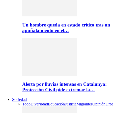
Un hombre queda en estado crítico tras un
apuñalamiento en el…
Alerta por lluvias intensas en Catalunya:
Protección Civil pide extremar la…
Sociedad
Todo
Diversidad
Educación
Justicia
Migrantes
Opinión
Urb