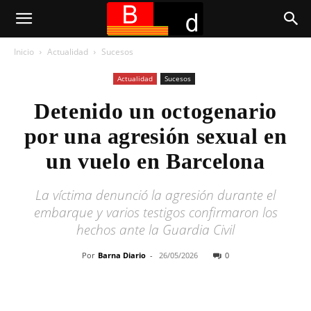
Inicio
Actualidad
Sucesos
Actualidad
Sucesos
Detenido un octogenario
por una agresión sexual en
un vuelo en Barcelona
La víctima denunció la agresión durante el
embarque y varios testigos confirmaron los
hechos ante la Guardia Civil
Por
Barna Diario
-
26/05/2026
0