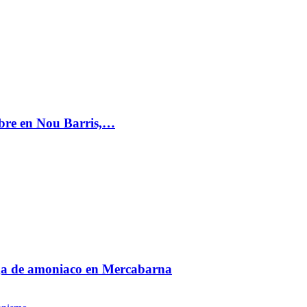
mbre en Nou Barris,…
fuga de amoniaco en Mercabarna