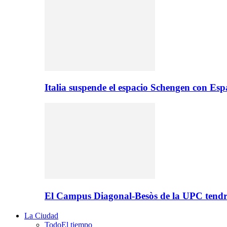
Italia suspende el espacio Schengen con Es
El Campus Diagonal-Besòs de la UPC tendr
La Ciudad
Todo
El tiempo