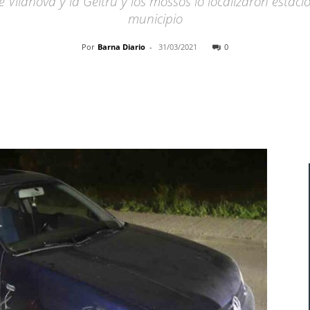
de Vilanova y la Geltrú y los mossos lo localizaron est
municipio
Por
Barna Diario
-
31/03/2021
0
Cuota