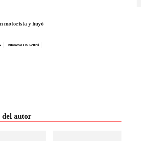
un motorista y huyó
o
Vilanova i la Geltrú
 del autor