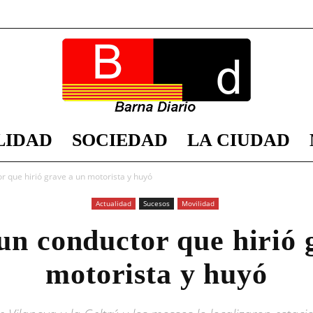
LIDAD
SOCIEDAD
LA CIUDAD
Barna
r que hirió grave a un motorista y huyó
Actualidad
Sucesos
Movilidad
un conductor que hirió 
Diario
motorista y huyó