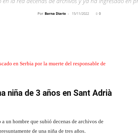
gó en la red decenas de archivos y ya ha ingresado en pr
Por
Barna Diario
-
15/11/2022
0
Cuota
a niña de 3 años en Sant Adrià
o a un hombre que subió decenas de archivos de
presuntamente de una niña de tres años.