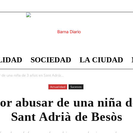
LIDAD
SOCIEDAD
LA CIUDAD
Barna
de una niña de 3 años en Sant Adrià...
Actualidad
Sucesos
or abusar de una niña d
Diario
Sant Adrià de Besòs