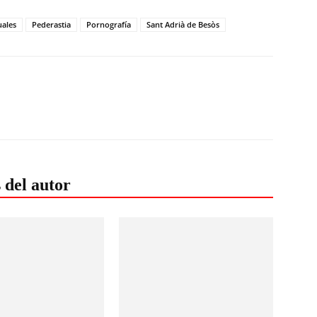
uales
Pederastia
Pornografía
Sant Adrià de Besòs
 del autor