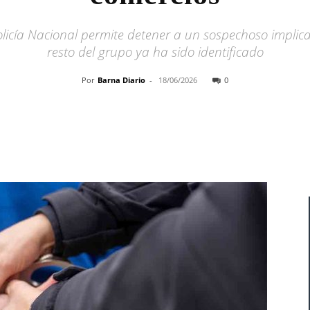
icía Nacional permite detener a un sospechoso implica
resto del grupo ya ha sido identificado
Por
Barna Diario
-
18/06/2026
0
Cuota