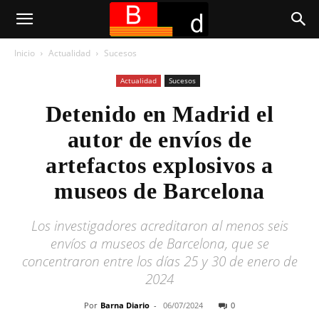
Inicio
Actualidad
Sucesos
Actualidad
Sucesos
Detenido en Madrid el
autor de envíos de
artefactos explosivos a
museos de Barcelona
Los investigadores acreditaron al menos seis
envíos a museos de Barcelona, ​​que se
concentraron entre los días 25 y 30 de enero de
2024
Por
Barna Diario
-
06/07/2024
0