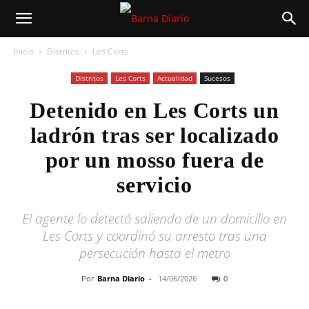
Inicio
Distritos
Les Corts
Distritos
Les Corts
Actualidad
Sucesos
Detenido en Les Corts un
ladrón tras ser localizado
por un mosso fuera de
servicio
El agente lo detectó saliendo de un domicilio en
Les Corts y coordinó su arresto tras una
persecución hasta el metro
Por
Barna Diario
-
14/06/2026
0