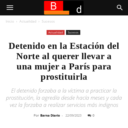
Inicio
Actualidad
Sucesos
Actualidad
Sucesos
Detenido en la Estación del
Norte al querer llevar a
una mujer a París para
prostituirla
El detenido forzaba a la víctima a practicar la
prostitución, la agredía desde hacía meses y cada
vez la forzaba a realizar servicios más indignos
Por
Barna Diario
-
22/09/2023
0