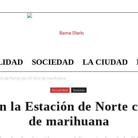
LIDAD
SOCIEDAD
LA CIUDAD
Barna
ión de Norte con 24 kilos de marihuana
Actualidad
Sucesos
n la Estación de Norte c
Diario
de marihuana