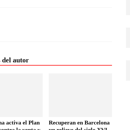
 del autor
a activa el Plan
Recuperan en Barcelona
ontra la venta y
un relieve del siglo XVI