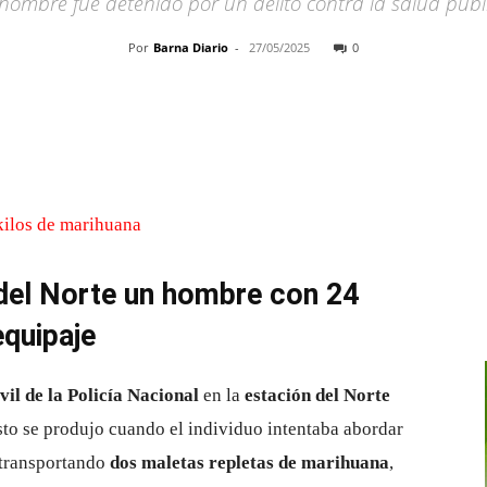
 hombre fue detenido por un delito contra la salud públ
Por
Barna Diario
-
27/05/2025
0
Cuota
 del Norte un hombre con 24
equipaje
il de la Policía Nacional
en la
estación del Norte
sto se produjo cuando el individuo intentaba abordar
 transportando
dos maletas repletas de marihuana
,