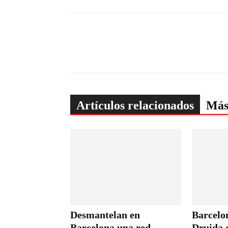
Artículos relacionados
Más
Desmantelan en
Barcelon
Barcelona una red
Druida c