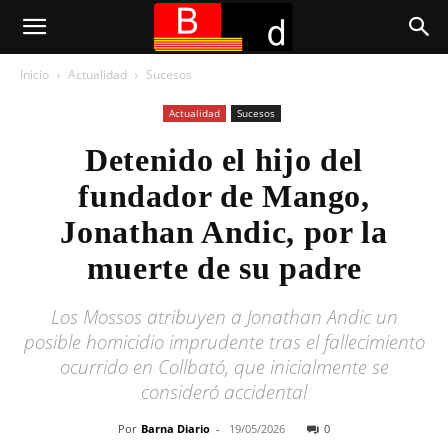
Inicio
Actualidad
Sucesos
Actualidad
Sucesos
Detenido el hijo del
fundador de Mango,
Jonathan Andic, por la
muerte de su padre
Los Mossos atribuyen a Jonathan Andic un
posible homicidio imprudente tras el fallecimiento
ocurrido en Collbató, que inicialmente se
consideró accidental
Por
Barna Diario
-
19/05/2026
0