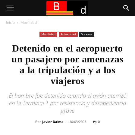
Inicio
Movilidad
Movilidad
Actualidad
Sucesos
Detenido en el aeropuerto
un pasajero por amenazas
a la tripulación y a los
viajeros
El hombre fue detenido cuando el avión aterrizó
en la Terminal 1 por resistencia y desobediencia
grave
Por
Javier Dalma
-
10/03/2025
0