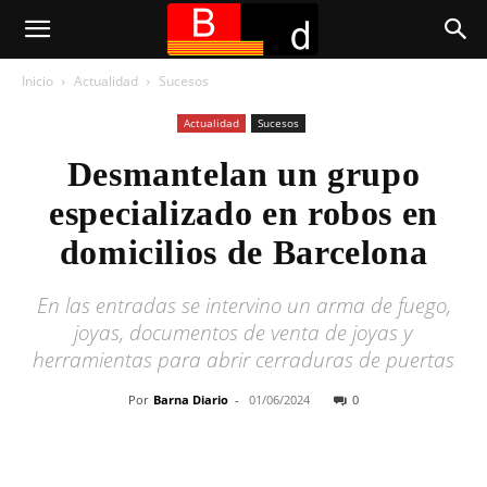
Inicio
Actualidad
Sucesos
Actualidad
Sucesos
Desmantelan un grupo
especializado en robos en
domicilios de Barcelona
En las entradas se intervino un arma de fuego,
joyas, documentos de venta de joyas y
herramientas para abrir cerraduras de puertas
Por
Barna Diario
-
01/06/2024
0