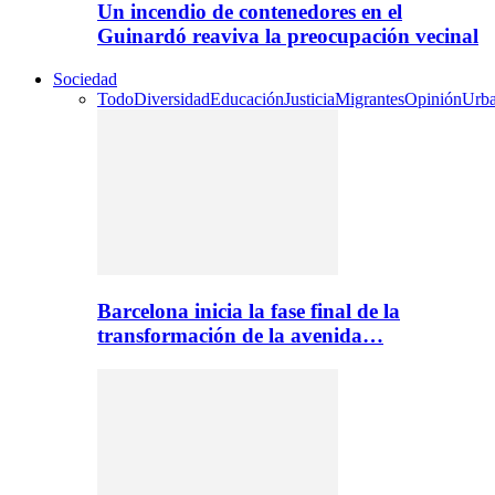
Un incendio de contenedores en el
Guinardó reaviva la preocupación vecinal
Sociedad
Todo
Diversidad
Educación
Justicia
Migrantes
Opinión
Urb
Barcelona inicia la fase final de la
transformación de la avenida…