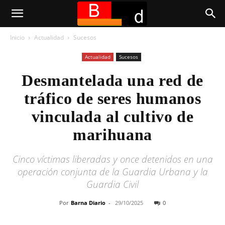
Inicio
Actualidad
Sucesos
Actualidad
Sucesos
Desmantelada una red de
tráfico de seres humanos
vinculada al cultivo de
marihuana
Cinco víctimas liberadas y once detenidos en una
operación conjunta de la Guardia Urbana y la
Guardia Civil
Por
Barna Diario
-
29/10/2025
0