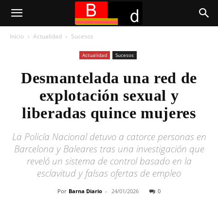
Inicio
Actualidad
Sucesos
Actualidad
Sucesos
Desmantelada una red de
explotación sexual y
liberadas quince mujeres
La Policía Nacional detuvo a catorce personas en
Barcelona y Baleares tras una investigación que
reveló un sistema de control basado en la
esclavitud y falsas ofertas de empleo
Por
Barna Diario
-
24/01/2026
0