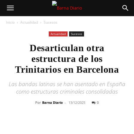
Inicio
Actualidad
Sucesos
Actualidad
Sucesos
Desarticulan otra
estructura de los
Trinitarios en Barcelona
Las bandas latinas se han asentado en España
como estructuras criminales consolidadas
Por
Barna Diario
-
13/12/2025
0