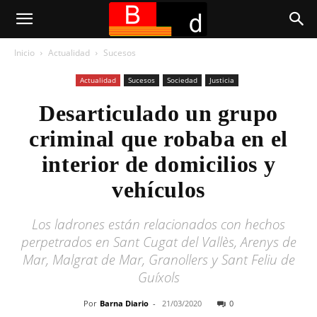
Inicio
Actualidad
Sucesos
Actualidad
Sucesos
Sociedad
Justicia
Desarticulado un grupo
criminal que robaba en el
interior de domicilios y
vehículos
Los ladrones están relacionados con hechos
perpetrados en Sant Cugat del Vallès, Arenys de
Mar, Malgrat de Mar, Granollers y Sant Feliu de
Guíxols
Por
Barna Diario
-
21/03/2020
0