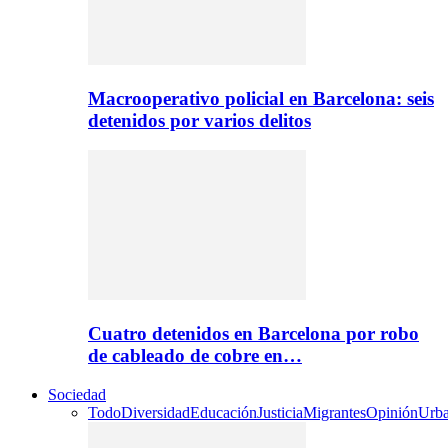
Macrooperativo policial en Barcelona: seis
detenidos por varios delitos
Cuatro detenidos en Barcelona por robo
de cableado de cobre en…
Sociedad
Todo
Diversidad
Educación
Justicia
Migrantes
Opinión
Urb