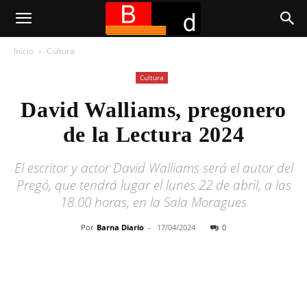
Inicio
Cultura
Cultura
David Walliams, pregonero
de la Lectura 2024
El escritor y actor David Walliams será el autor del
Pregó, que tendrá lugar el lunes 22 de abril, a las
18.00 horas, en la Sala Moragues
Por
Barna Diario
-
17/04/2024
0