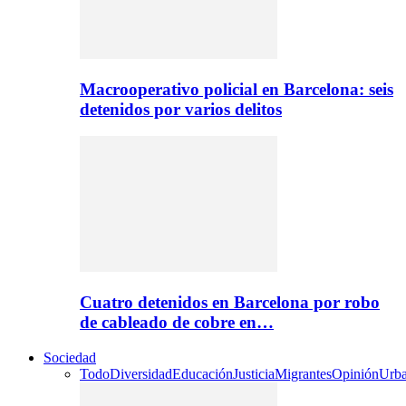
Macrooperativo policial en Barcelona: seis
detenidos por varios delitos
Cuatro detenidos en Barcelona por robo
de cableado de cobre en…
Sociedad
Todo
Diversidad
Educación
Justicia
Migrantes
Opinión
Urb