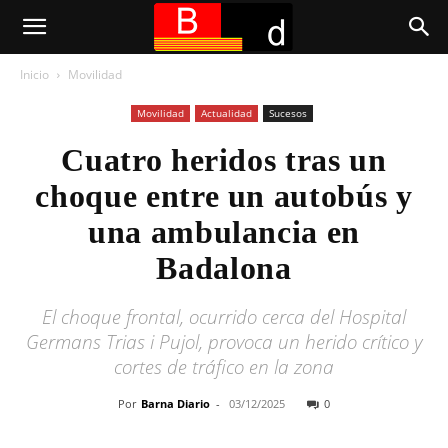
Inicio
Movilidad
Movilidad
Actualidad
Sucesos
Cuatro heridos tras un
choque entre un autobús y
una ambulancia en
Badalona
El choque frontal, ocurrido cerca del Hospital
Germans Trias i Pujol, provoca un herido crítico y
cortes de tráfico en la zona
Por
Barna Diario
-
03/12/2025
0