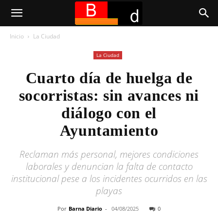
Inicio
La Ciudad
La Ciudad
Cuarto día de huelga de
socorristas: sin avances ni
diálogo con el
Ayuntamiento
Reclaman más personal, mejores condiciones
laborales y denuncian la falta de contacto
institucional pese a los incidentes ocurridos en las
playas
Por
Barna Diario
-
04/08/2025
0