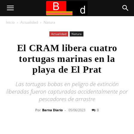
Inicio
Actualidad
Natura
Actualidad
Natura
El CRAM libera cuatro
tortugas marinas en la
playa de El Prat
Las tortugas bobas en peligro de extinción
liberadas fueron capturadas accidentalmente por
pescadores de arrastre
Por
Barna Diario
-
05/06/2023
0