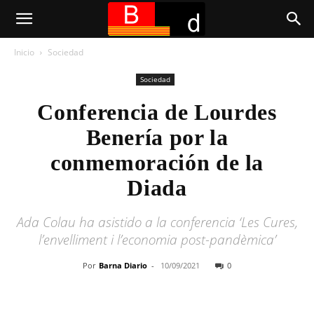
Inicio
Sociedad
Sociedad
Conferencia de Lourdes
Benería por la
conmemoración de la
Diada
Ada Colau ha asistido a la conferencia ‘Les Cures,
l’envelliment i l’economia post-pandèmica’
Por
Barna Diario
-
10/09/2021
0