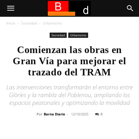
Inicio
Sociedad
Urbanismo
Sociedad
Urbanismo
Comienzan las obras en
Gran Vía para mejorar el
trazado del TRAM
Las intervenciones transformarán el entorno entre
Glòries y la rambla del Poblenou, ampliando los
espacios peatonales y optimizando la movilidad
Por
Barna Diario
-
12/10/2025
0