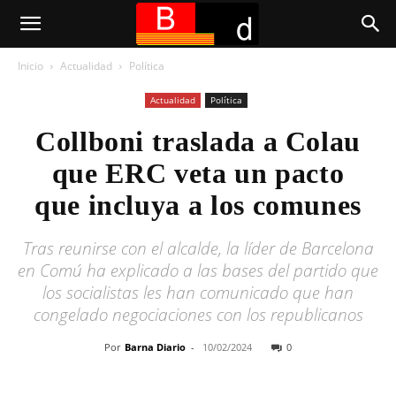
Inicio
Actualidad
Política
Actualidad
Política
Collboni traslada a Colau
que ERC veta un pacto
que incluya a los comunes
Tras reunirse con el alcalde, la líder de Barcelona
en Comú ha explicado a las bases del partido que
los socialistas les han comunicado que han
congelado negociaciones con los republicanos
Por
Barna Diario
-
10/02/2024
0