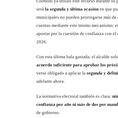
Collboni ya utilizó este recurso durante su p
será
la segunda y última ocasión
en que pue
municipales no pueden prorrogarse más de d
cuentas mediante este mismo mecanismo; en 
apostar por la cuestión de confianza con el
2026.
Con esta última bala gastada, el alcalde sol
acuerdo suficiente para aprobar los próx
verse obligado a aplicar la
segunda y defin
adelante ahora.
La normativa electoral también es clara:
ni
confianza por año ni más de dos por man
de gobierno.