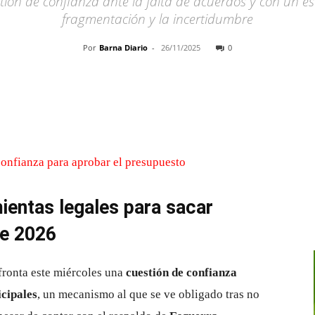
stión de confianza ante la falta de acuerdos y con un e
fragmentación y la incertidumbre
Por
Barna Diario
-
26/11/2025
0
Cuota
ientas legales para sacar
de 2026
afronta este miércoles una
cuestión de confianza
icipales
, un mecanismo al que se ve obligado tras no