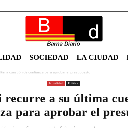
LIDAD
SOCIEDAD
LA CIUDAD
Barna
última cuestión de confianza para aprobar el presupuesto
Actualidad
Política
 recurre a su última cu
Diario
za para aprobar el pre