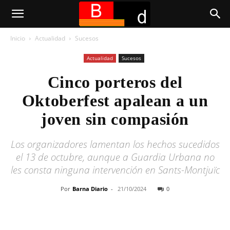
Inicio
Actualidad
Sucesos
Actualidad
Sucesos
Cinco porteros del
Oktoberfest apalean a un
joven sin compasión
Los organizadores lamentan los hechos sucedidos
el 13 de octubre, aunque a Guardia Urbana no
les consta ninguna intervención en Sants-Montjuïc
Por
Barna Diario
-
21/10/2024
0