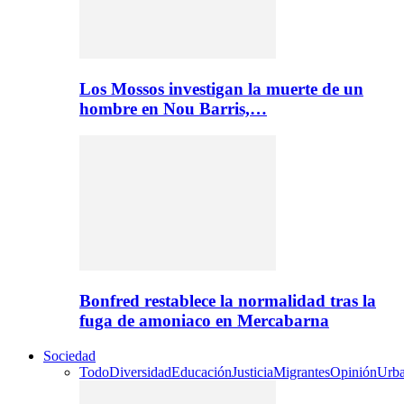
Los Mossos investigan la muerte de un
hombre en Nou Barris,…
Bonfred restablece la normalidad tras la
fuga de amoniaco en Mercabarna
Sociedad
Todo
Diversidad
Educación
Justicia
Migrantes
Opinión
Urb