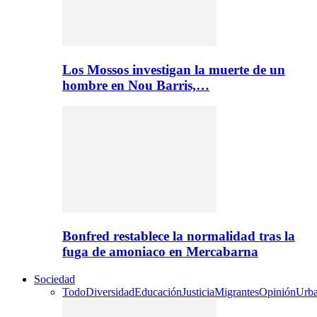
Los Mossos investigan la muerte de un
hombre en Nou Barris,…
Bonfred restablece la normalidad tras la
fuga de amoniaco en Mercabarna
Sociedad
Todo
Diversidad
Educación
Justicia
Migrantes
Opinión
Urb