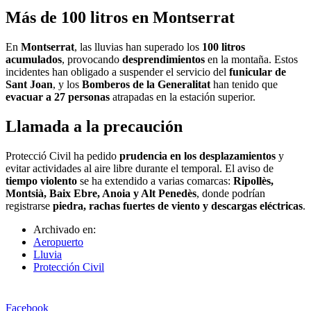
Más de 100 litros en Montserrat
En
Montserrat
, las lluvias han superado los
100 litros
acumulados
, provocando
desprendimientos
en la montaña. Estos
incidentes han obligado a suspender el servicio del
funicular de
Sant Joan
, y los
Bomberos de la Generalitat
han tenido que
evacuar a 27 personas
atrapadas en la estación superior.
Llamada a la precaución
Protecció Civil ha pedido
prudencia en los desplazamientos
y
evitar actividades al aire libre durante el temporal. El aviso de
tiempo violento
se ha extendido a varias comarcas:
Ripollès,
Montsià, Baix Ebre, Anoia y Alt Penedès
, donde podrían
registrarse
piedra, rachas fuertes de viento y descargas eléctricas
.
Archivado en:
Aeropuerto
Lluvia
Protección Civil
Facebook