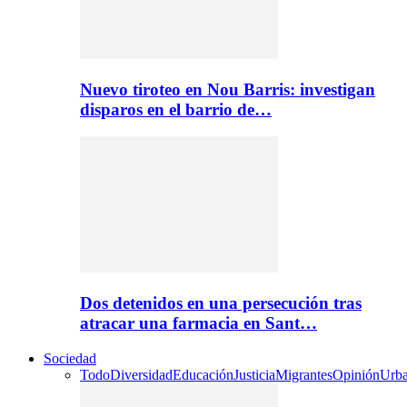
Nuevo tiroteo en Nou Barris: investigan
disparos en el barrio de…
Dos detenidos en una persecución tras
atracar una farmacia en Sant…
Sociedad
Todo
Diversidad
Educación
Justicia
Migrantes
Opinión
Urb