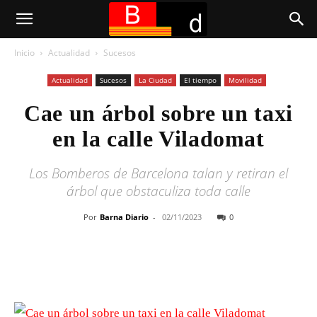
Inicio
Actualidad
Sucesos
Actualidad
Sucesos
La Ciudad
El tiempo
Movilidad
Cae un árbol sobre un taxi
en la calle Viladomat
Los Bomberos de Barcelona talan y retiran el
árbol que obstaculiza toda calle
Por
Barna Diario
-
02/11/2023
0