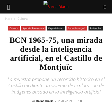
Inicio
Cultura
Cultura
Agenda Barcelona
Exposiciones
Sants-Montjuïc
Poble Sec
BCN 1965-75, una mirada
desde la inteligencia
artificial, en el Castillo de
Montjuïc
La muestra propone un recorrido histórico en el
Castillo mediante un sistema de exploración de
imágenes basado en la inteligencia artificial
Por
Barna Diario
-
28/05/2021
0