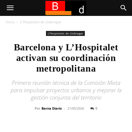
Inicio
L'Hospitalet de Llobregat
L'Hospitalet de Llobregat
Barcelona y L’Hospitalet
activan su coordinación
metropolitana
Primera reunión técnica de la Comisión Mixta
para impulsar proyectos urbanos y mejorar la
gestión conjunta del territorio
Por
Barna Diario
-
21/05/2026
0