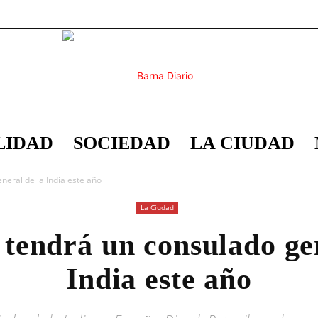
LIDAD
SOCIEDAD
LA CIUDAD
Barna
neral de la India este año
La Ciudad
 tendrá un consulado gen
Diario
India este año