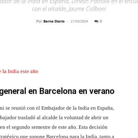
ajador de la India en España, Dinesh Patnaik en el en
con el alcalde, Jaume Collboni
Por
Barna Diario
-
21/03/2024
0
Cuota
 general en Barcelona en verano
oni se reunió con el Embajador de la India en España,
ajador trasladó al alcalde la voluntad de abrir un
en el segundo semestre de este año. Esta decisión
tratégico que supone Barcelona para la India, tanto a