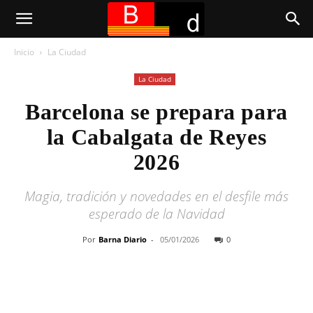
Inicio
La Ciudad
La Ciudad
Barcelona se prepara para
la Cabalgata de Reyes
2026
Magia, tradición y novedades en el desfile más
esperado de la Navidad
Por
Barna Diario
-
05/01/2026
0