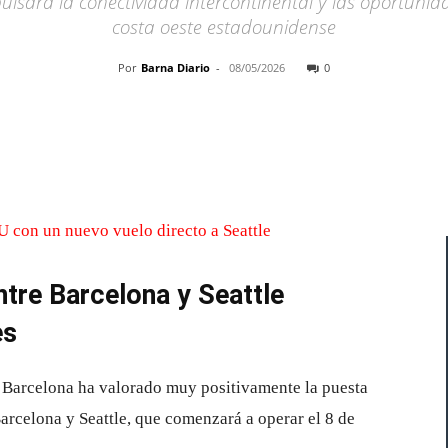
pulsará la conectividad intercontinental y las oportuni
costa oeste estadounidense
Por
Barna Diario
-
08/05/2026
0
Cuota
tre Barcelona y Seattle
es
 Barcelona
ha valorado muy positivamente la puesta
Barcelona y
Seattle
, que comenzará a operar el 8 de