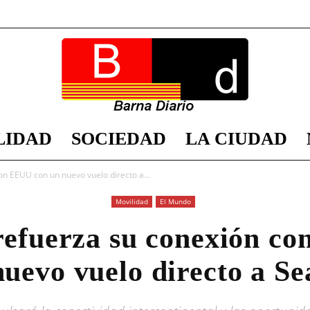
LIDAD
SOCIEDAD
LA CIUDAD
Barna
n EEUU con un nuevo vuelo directo a...
Movilidad
El Mundo
refuerza su conexión c
Diario
uevo vuelo directo a Se