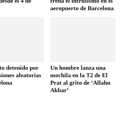
desde el 4 de
frena el intrusismo en el
aeropuerto de Barcelona
to detenido por
Un hombre lanza una
siones aleatorias
mochila en la T2 de El
elona
Prat al grito de ‘Allahu
Akbar’