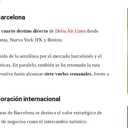
.
Barcelona
l
cuarto destino directo
de
Delta Air Lines
desde
anta
,
Nueva York JFK
y
Boston
.
nida de la aerolínea por el mercado barcelonés y el
ticas. En paralelo, también se ha retomado la ruta
erativa hasta alcanzar
siete vuelos semanales
, frente a
oración internacional
reas de Barcelona
se destaca el valor estratégico de
es de negocios como el intercambio turístico.