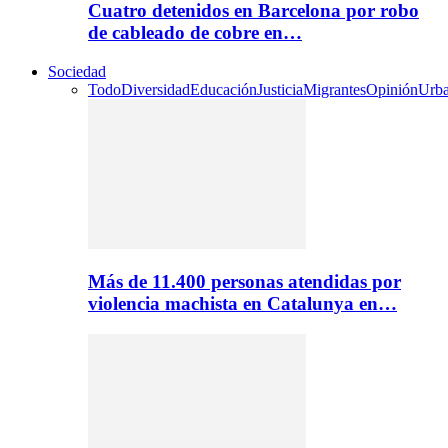
Cuatro detenidos en Barcelona por robo
de cableado de cobre en…
Sociedad
Todo
Diversidad
Educación
Justicia
Migrantes
Opinión
Urb
Más de 11.400 personas atendidas por
violencia machista en Catalunya en…