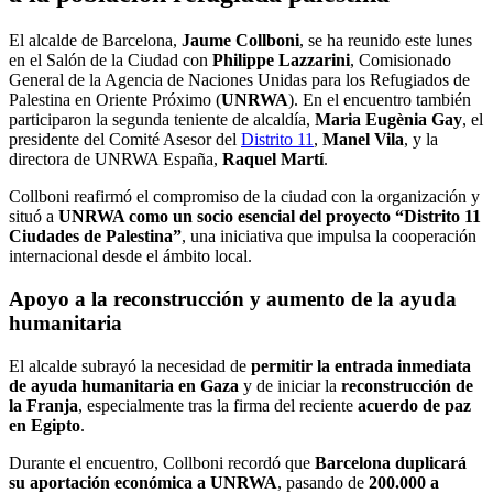
El alcalde de Barcelona,
Jaume Collboni
, se ha reunido este lunes
en el Salón de la Ciudad con
Philippe Lazzarini
, Comisionado
General de la Agencia de Naciones Unidas para los Refugiados de
Palestina en Oriente Próximo (
UNRWA
). En el encuentro también
participaron la segunda teniente de alcaldía,
Maria Eugènia Gay
, el
presidente del Comité Asesor del
Distrito 11
,
Manel Vila
, y la
directora de UNRWA España,
Raquel Martí
.
Collboni reafirmó el compromiso de la ciudad con la organización y
situó a
UNRWA como un socio esencial del proyecto “Distrito 11
Ciudades de Palestina”
, una iniciativa que impulsa la cooperación
internacional desde el ámbito local.
Apoyo a la reconstrucción y aumento de la ayuda
humanitaria
El alcalde subrayó la necesidad de
permitir la entrada inmediata
de ayuda humanitaria en Gaza
y de iniciar la
reconstrucción de
la Franja
, especialmente tras la firma del reciente
acuerdo de paz
en Egipto
.
Durante el encuentro, Collboni recordó que
Barcelona duplicará
su aportación económica a UNRWA
, pasando de
200.000 a