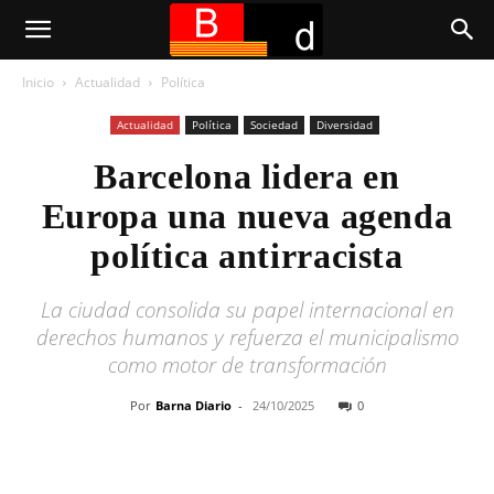
Inicio
Actualidad
Política
Actualidad
Política
Sociedad
Diversidad
Barcelona lidera en
Europa una nueva agenda
política antirracista
La ciudad consolida su papel internacional en
derechos humanos y refuerza el municipalismo
como motor de transformación
Por
Barna Diario
-
24/10/2025
0