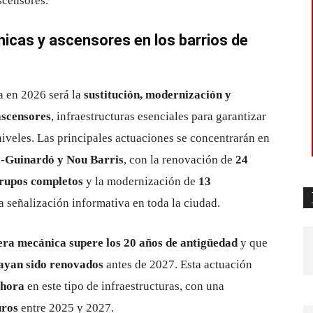
scensores.
icas y ascensores en los barrios de
ça en 2026 será la
sustitución, modernización y
ascensores
, infraestructuras esenciales para garantizar
niveles. Las principales actuaciones se concentrarán en
a-Guinardó y Nou Barris
, con la renovación de
24
rupos completos
y la modernización de
13
la señalización informativa en toda la ciudad.
era mecánica supere los 20 años de antigüedad
y que
hayan sido renovados
antes de 2027. Esta actuación
ahora
en este tipo de infraestructuras, con una
uros
entre 2025 y 2027.