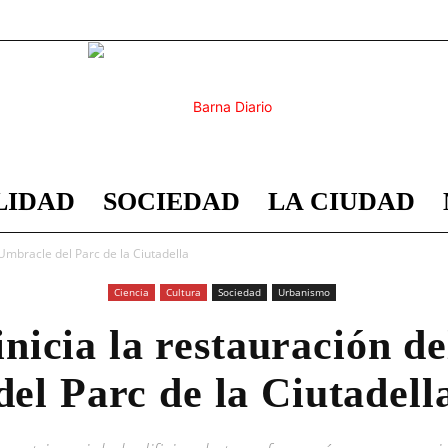
LIDAD
SOCIEDAD
LA CIUDAD
Barna
 Umbracle del Parc de la Ciutadella
Ciencia
Cultura
Sociedad
Urbanismo
inicia la restauración d
Diario
del Parc de la Ciutadell