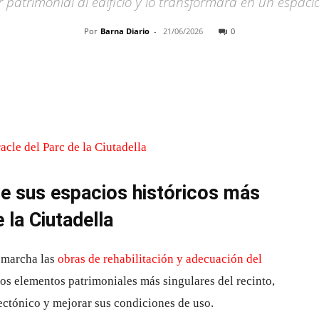
r patrimonial al edificio y lo transformará en un espaci
Por
Barna Diario
-
21/06/2026
0
Cuota
de sus espacios históricos más
 la Ciutadella
 marcha las
obras de rehabilitación y adecuación del
los elementos patrimoniales más singulares del recinto,
tectónico y mejorar sus condiciones de uso.