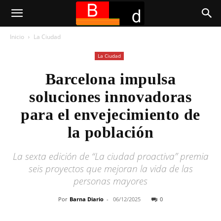
Inicio
La Ciudad
La Ciudad
Barcelona impulsa
soluciones innovadoras
para el envejecimiento de
la población
La sexta edición de “La ciudad proactiva” premia
seis proyectos que mejoran la vida de las
personas mayores
Por
Barna Diario
-
06/12/2025
0