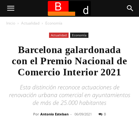
Inicio
Actualidad
Economía
Actualidad
Economía
Barcelona galardonada
con el Premio Nacional de
Comercio Interior 2021
Esta distinción reconoce actuaciones de
renovación urbana comercial en ayuntamientos
de más de 25.000 habitantes
Por
Antonio Esteban
-
06/09/2021
0