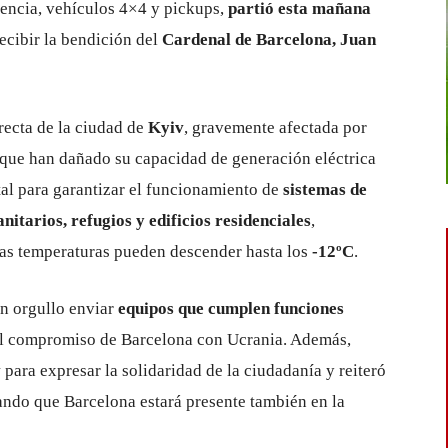
encia, vehículos 4×4 y pickups,
partió esta mañana
recibir la bendición del
Cardenal de Barcelona, Juan
recta de la ciudad de
Kyiv
, gravemente afectada por
 que han dañado su capacidad de generación eléctrica
ital para garantizar el funcionamiento de
sistemas de
nitarios, refugios y edificios residenciales
,
las temperaturas pueden descender hasta los
-12ºC
.
n orgullo enviar
equipos que cumplen funciones
el compromiso de Barcelona con Ucrania. Además,
v
para expresar la solidaridad de la ciudadanía y reiteró
ando que Barcelona estará presente también en la