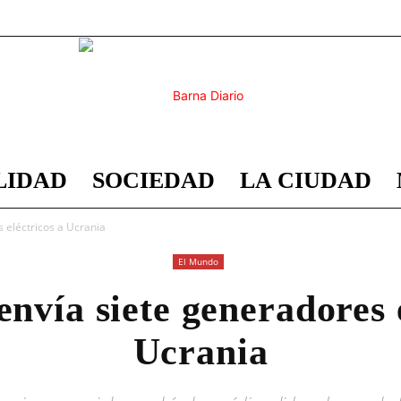
LIDAD
SOCIEDAD
LA CIUDAD
Barna
 eléctricos a Ucrania
El Mundo
nvía siete generadores 
Diario
Ucrania