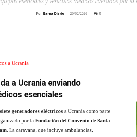
quipos esenciales y vehículos médicos liderados por l
Por
Barna Diario
-
20/02/2026
0
Cuota
uda a Ucrania enviando
dicos esenciales
siete generadores eléctricos
a Ucrania como parte
rganizado por la
Fundación del Convento de Santa
ram
. La caravana, que incluye ambulancias,