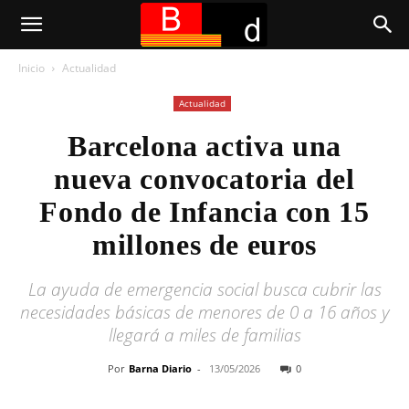
Inicio
Actualidad
Actualidad
Barcelona activa una
nueva convocatoria del
Fondo de Infancia con 15
millones de euros
La ayuda de emergencia social busca cubrir las
necesidades básicas de menores de 0 a 16 años y
llegará a miles de familias
Por
Barna Diario
-
13/05/2026
0